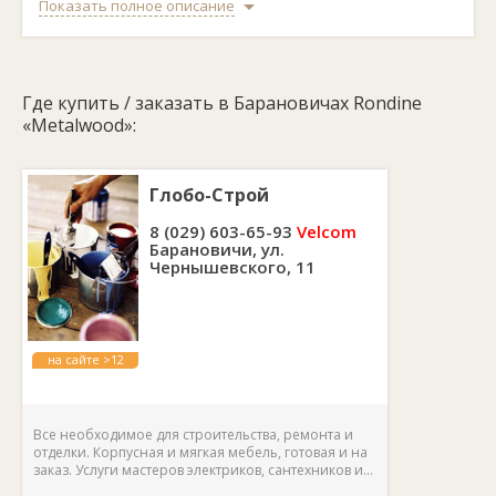
керамогранита, поэтому имеет все его привлекательные
Показать полное описание
свойства: высокую стойкость к истиранию, ударопрочность и
очень плотную поверхность, которая не впитывает грязь и
воду. Такой пол можно настилать и в жилых, и в коммерческих
помещениях.
Где купить / заказать в Барановичах Rondine
Чтобы согласовать с продавцом покупку плитки Rondine
«Metalwood», позвоните ему по указанным выше телефонам.
«Metalwood»:
Глобо-Строй
8 (029) 603-65-93
Velcom
Барановичи, ул.
Чернышевского, 11
на сайте >12
лет
Все необходимое для строительства, ремонта и
отделки. Корпусная и мягкая мебель, готовая и на
заказ. Услуги мастеров электриков, сантехников и...