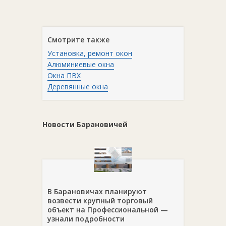
Смотрите также
Установка, ремонт окон
Алюминиевые окна
Окна ПВХ
Деревянные окна
Новости Барановичей
В Барановичах планируют
возвести крупный торговый
объект на Профессиональной —
узнали подробности