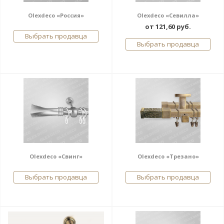
Olexdeco «Россия»
Olexdeco «Севилла»
от 121,60 руб.
Выбрать продавца
Выбрать продавца
Olexdeco «Свинг»
Olexdeco «Трезано»
Выбрать продавца
Выбрать продавца