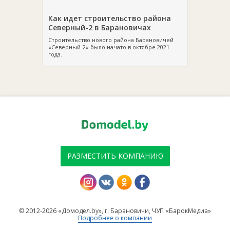
Как идет строительство района
Северный-2 в Барановичах
Строительство нового района Барановичей
«Северный-2» было начато в октябре 2021
года.
РАЗМЕСТИТЬ КОМПАНИЮ
© 2012-2026 «Домодел.by», г. Барановичи, ЧУП «БарокМедиа»
Подробнее о компании