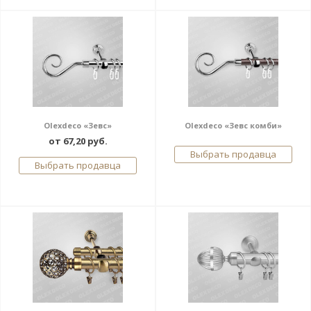
Olexdeco «Зевс»
Olexdeco «Зевс комби»
от 67,20 руб.
Выбрать продавца
Выбрать продавца