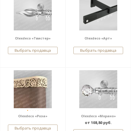
Olexdeco «Твистер»
Olexdeco «Арт»
Выбрать продавца
Выбрать продавца
Olexdeco «Роза»
Olexdeco «Морано»
от 108,80 руб.
Выбрать продавца