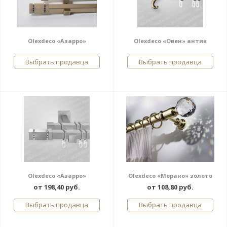
Olexdeco «Азарро»
Olexdeco «Овен» антик
Выбрать продавца
Выбрать продавца
Olexdeco «Азарро»
Olexdeco «Морано» золото
от 198,40 руб.
от 108,80 руб.
Выбрать продавца
Выбрать продавца