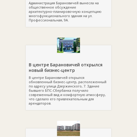
Администрация Барановичей вынесла на
общественное обсуждение
архитектурно‑планировочную концепцию
многофункционального здания на ул.
Профессиональная, 9А.
В центре Барановичей открылся
новый бизнес-центр
В центре Барановичей открылся
обновленный бизнес-центр, расположенный
по адресу улица Дзержинского, 7. Здание
бывшего БПС-Сбербанка получило
современный вид и комфортную атмосферу,
что сделало его привлекательным для
арендаторов.