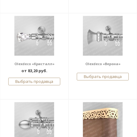
Olexdeco «Кристалл»
Olexdeco «Верона»
от 83,20 руб.
Выбрать продавца
Выбрать продавца