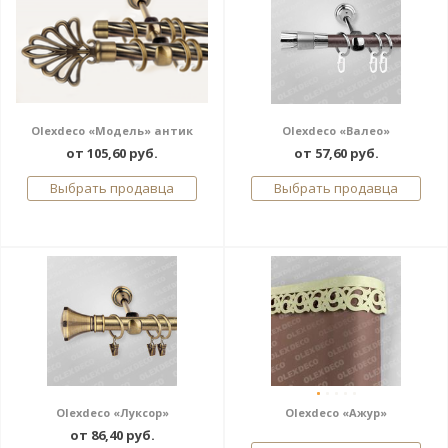
Olexdeco «Модель» антик
Olexdeco «Валео»
от 105,60 руб.
от 57,60 руб.
Выбрать продавца
Выбрать продавца
Olexdeco «Луксор»
Olexdeco «Ажур»
от 86,40 руб.