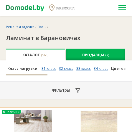
Барановичи
Ремонт и отделка
/
Полы
/
Ламинат в Барановичах
КАТАЛОГ
ПРОДАВЦЫ
(560)
(7)
Класс нагрузки:
31 класс
32 класс
33 класс
34 класс
Цветовой 
Фильтры
в наличии