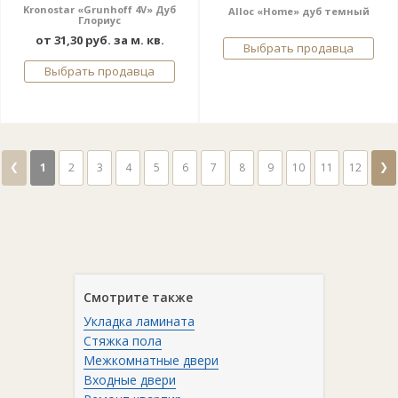
Kronostar «Grunhoff 4V» Дуб
Alloc «Home» дуб темный
Глориус
от 31,30 руб. за м. кв.
Выбрать продавца
Выбрать продавца
❮
❯
1
2
3
4
5
6
7
8
9
10
11
12
Смотрите также
Укладка ламината
Стяжка пола
Межкомнатные двери
Входные двери