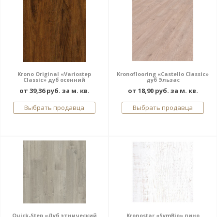
Krono Original «Variostep
Kronoflooring «Castello Classic»
Classic» дуб осенний
дуб Эльзас
от 39,36 руб. за м. кв.
от 18,90 руб. за м. кв.
Выбрать продавца
Выбрать продавца
Quick-Step «Дуб этнический
Kronostar «SymBio» пино