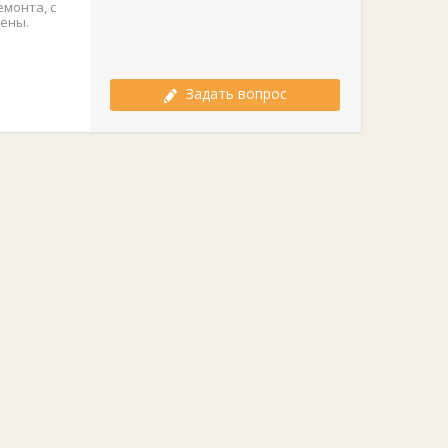
монта, с
цены.
Задать вопрос