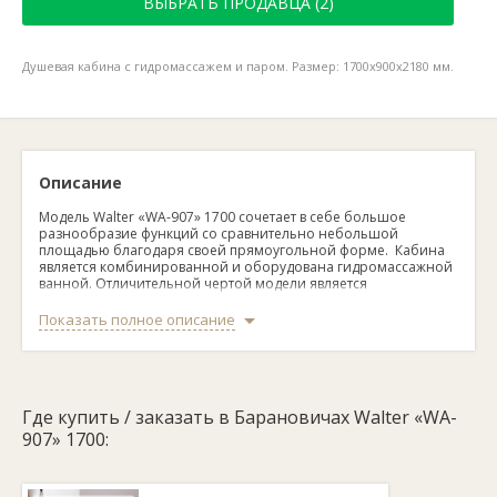
ВЫБРАТЬ ПРОДАВЦА (2)
Душевая кабина с гидромассажем и паром. Размер: 1700х900х2180 мм.
Описание
Модель Walter «WA-907» 1700 сочетает в себе большое
разнообразие функций со сравнительно небольшой
площадью благодаря своей прямоугольной форме. Кабина
является комбинированной и оборудована гидромассажной
ванной. Отличительной чертой модели является
использование акрила при отделке задних стенок бокса,
также модель имеет хромированный профиль,
Показать полное описание
противоскользящее покрытие. Доступны функции ручного,
тропического душа, массажа ног, спины, гидромассажа,
вытяжки, также имеется подсветка, FM-радио, телефон,
парогенератор.
Где купить / заказать в Барановичах Walter «WA-
907» 1700: