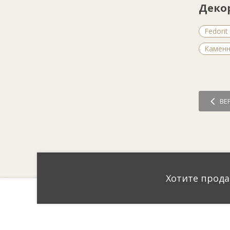
Деко
Fedorit 
Каменн
ВЕ
Хотите прода