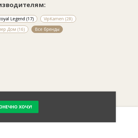
изводителям:
oyal Legend (17)
VipKamen (28)
пер Дом (16)
Все бренды
ОНЕЧНО ХОЧУ!