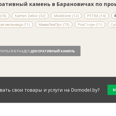
ративный камень в Барановичах по про
(18)
Kamen Dekor (32)
Modstone (12)
PETRA (14)
R
ая мельница (11)
МимиЛевПро (73)
РокСтоун (11)
Су
РНУТЬСЯ В РАЗДЕЛ
ДЕКОРАТИВНЫЙ КАМЕНЬ
вать свои товары и услуги на Domodel.by?
К