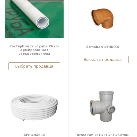
РосТурПласт «Труба PN20»
Armakan «110х90»
армированная
стекловолокном
Выбрать продавца
Выбрать продавца
APE «26х3.0»
Armakan «110/110/110/50/90»