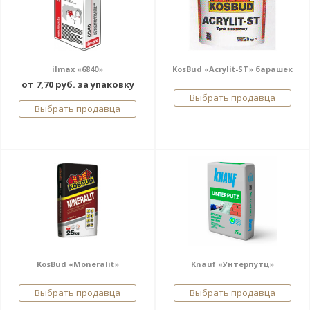
ilmax «6840»
KosBud «Acrylit-SТ» барашек
от 7,70 руб. за упаковку
Выбрать продавца
Выбрать продавца
KosBud «Moneralit»
Knauf «Унтерпутц»
Выбрать продавца
Выбрать продавца