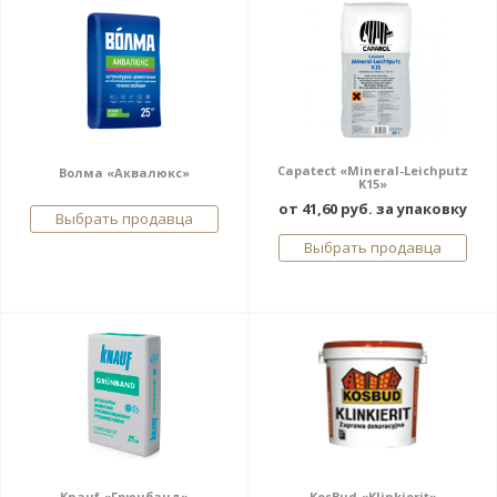
Capatect «Mineral-Leichputz
Волма «Аквалюкс»
K15»
от 41,60 руб. за упаковку
Выбрать продавца
Выбрать продавца
Knauf «Грюнбанд»
KosBud «Klinkierit»