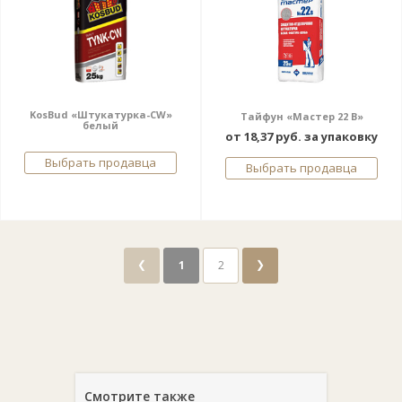
KosBud «Штукатурка-CW»
Тайфун «Мастер 22 В»
белый
от 18,37 руб. за упаковку
Выбрать продавца
Выбрать продавца
❮
❯
1
2
Смотрите также