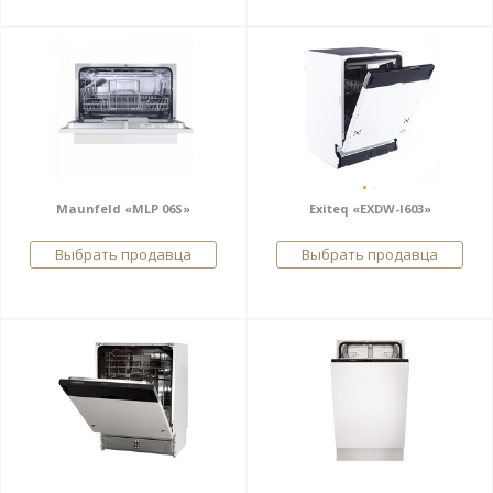
Maunfeld «MLP 06S»
Exiteq «EXDW-I603»
Выбрать продавца
Выбрать продавца