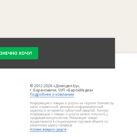
ОНЕЧНО ХОЧУ!
© 2012-2026 «Домодел.by»,
г. Барановичи, ЧУП «БарокМедиа»
Подробнее о компании
Информация о товарах и услугах на портале Domodel.by
носит справочный, рекламно-информационный
характер и не является публичной офертой. Полную
информацию о товарах и услугах можно получить у
продавцов-консультантов. Реализация товара
осуществляется в стационарном торговом объекте по
указанному адресу продавца.
Условия возврата средств