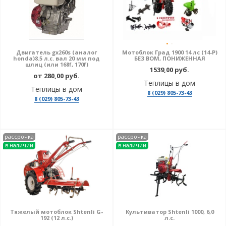
Двигатель gx260s (аналог
Мотоблок Град 1900 14 лс (14-P)
honda)8.5 л.с. вал 20 мм под
БЕЗ ВОМ, ПОНИЖЕННАЯ
шлиц (или 168f, 170f)
1539,00 руб.
от 280,00 руб.
Теплицы в дом
Теплицы в дом
8 (029) 805-73-43
8 (029) 805-73-43
рассрочка
рассрочка
в наличии
в наличии
Тяжелый мотоблок Shtenli G-
Культиватор Shtenli 1000, 6,0
192 (12 л.с.)
л.с.