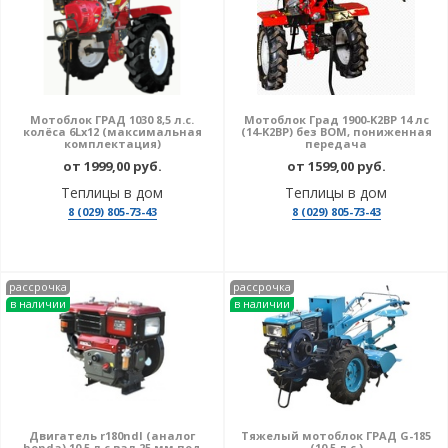
Мотоблок ГРАД 1030 8,5 л.с.
Мотоблок Град 1900-K2BP 14 лс
колёса 6Lх12 (максимальная
(14-K2BP) без ВОМ, пониженная
комплектация)
передача
от 1999,00 руб.
от 1599,00 руб.
Теплицы в дом
Теплицы в дом
8 (029) 805-73-43
8 (029) 805-73-43
рассрочка
рассрочка
в наличии
в наличии
Двигатель r180ndl (аналог
Тяжелый мотоблок ГРАД G-185
honda) 10,5 л.с вал 25 мм под
(10,5 л.с.)