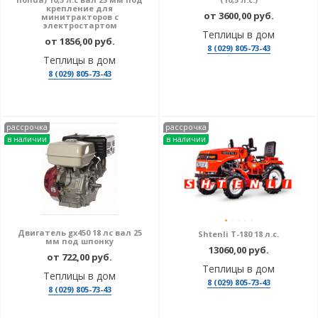
крепление для
от 3600,00 руб.
минитракторов с
электростартом
Теплицы в дом
от 1856,00 руб.
8 (029) 805-73-43
Теплицы в дом
8 (029) 805-73-43
рассрочка
рассрочка
в наличии
в наличии
Двигатель gx450 18 лс вал 25
Shtenli T-180 18 л.с.
мм под шпонку
13060,00 руб.
от 722,00 руб.
Теплицы в дом
Теплицы в дом
8 (029) 805-73-43
8 (029) 805-73-43