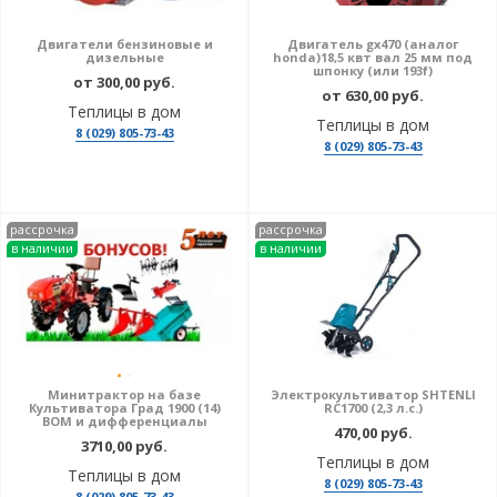
Двигатели бензиновые и
Двигатель gx470 (аналог
дизельные
honda)18,5 квт вал 25 мм под
шпонку (или 193f)
от 300,00 руб.
от 630,00 руб.
Теплицы в дом
Теплицы в дом
8 (029) 805-73-43
8 (029) 805-73-43
рассрочка
рассрочка
в наличии
в наличии
Минитрактор на базе
Электрокультиватор SHTENLI
Культиватора Град 1900 (14)
RC1700 (2,3 л.с.)
ВОМ и дифференциалы
470,00 руб.
3710,00 руб.
Теплицы в дом
Теплицы в дом
8 (029) 805-73-43
8 (029) 805-73-43