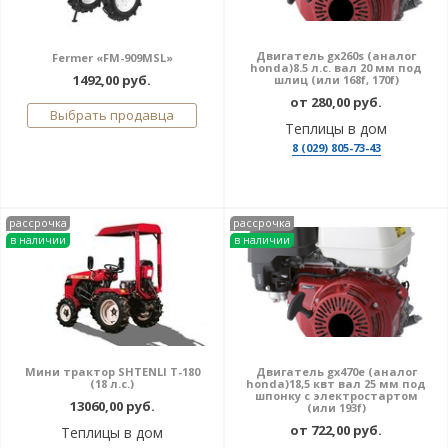
Двигатель gx260s (аналог
Fermer «FM-909MSL»
honda)8.5 л.с. вал 20 мм под
1492,00 руб.
шлиц (или 168f, 170f)
от 280,00 руб.
Выбрать продавца
Теплицы в дом
8 (029) 805-73-43
рассрочка
рассрочка
в наличии
в наличии
Мини трактор SHTENLI T-180
Двигатель gx470е (аналог
(18 л.с.)
honda)18,5 квт вал 25 мм под
шпонку с электростартом
13060,00 руб.
(или 193f)
от 722,00 руб.
Теплицы в дом