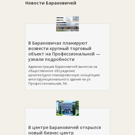
Ищите
мотоблоки и культиваторы в Барановичах
Новости Барановичей
в
каталоге Domodel.by.
В Барановичах планируют
возвести крупный торговый
объект на Профессиональной —
узнали подробности
Администрация Барановичей вынесла на
общественное обсуждение
архитектурно‑планировочную концепцию
многофункционального здания на ул.
Профессиональная, 9А.
В центре Барановичей открылся
новый бизнес-центр