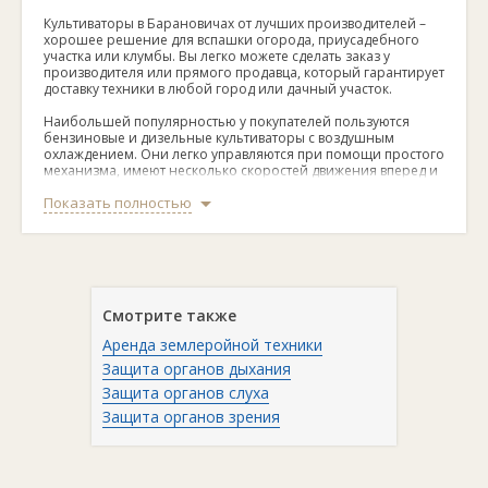
Культиваторы в Барановичах от лучших производителей –
хорошее решение для вспашки огорода, приусадебного
участка или клумбы. Вы легко можете сделать заказ у
производителя или прямого продавца, который гарантирует
доставку техники в любой город или дачный участок.
Наибольшей популярностью у покупателей пользуются
бензиновые и дизельные культиваторы с воздушным
охлаждением. Они легко управляются при помощи простого
механизма, имеют несколько скоростей движения вперед и
назад.
Показать полностью
При необходимости культиваторы дополняются сошником
для вспашки, фрезой, фарами. На руле можно установить
ящик или небольшой бардачок для хранения
инструментария. В базовой комплектации техника
продается с дополнительным докаточным колесом. Это
позволяет быть технике более маневренной на участке или
Смотрите также
по дороге.
Аренда землеройной техники
Современная техника весит не так много, от 30 до 50-60 кг,
что позволяет легко перевозить или даже переносить
Защита органов дыхания
культиваторы по полю.
Защита органов слуха
Продавцы помогают выбрать покупателю нужную им модель
по нескольким критериям: мощность, глубина вспашки, вид
Защита органов зрения
привода (бензиновый, электрический, с ручной тягой),
дополнительными насадками для вспашки или сбора
урожая.