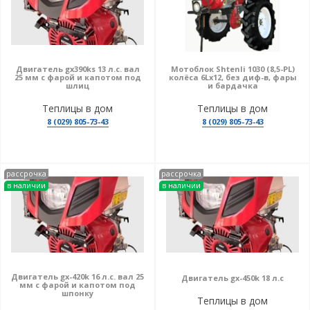
Двигатель gx390ks 13 л.с. вал
Мотоблок Shtenli 1030 (8,5-PL)
25 мм с фарой и капотом под
колёса 6Lх12, без диф-в, фары
шлиц
и бардачка
Теплицы в дом
Теплицы в дом
8 (029) 805-73-43
8 (029) 805-73-43
рассрочка
рассрочка
в наличии
в наличии
Двигатель gx-420k 16 л.с. вал 25
Двигатель gx-450k 18 л.с
мм с фарой и капотом под
шпонку
Теплицы в дом